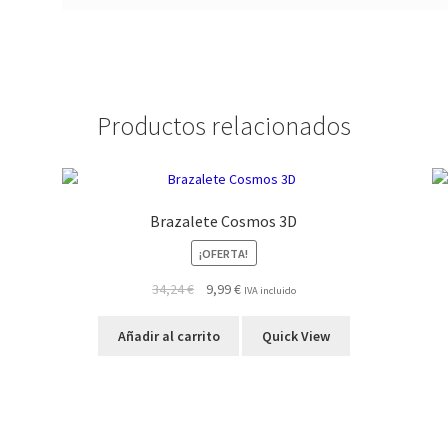
Productos relacionados
Brazalete Cosmos 3D
¡OFERTA!
El
El
34,24
€
9,99
€
IVA incluido
precio
precio
original
actual
Añadir al carrito
Quick View
era:
es:
34,24 €.
9,99 €.