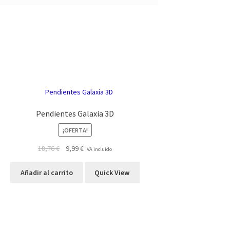
Pendientes Galaxia 3D
¡OFERTA!
El
El
18,76
€
9,99
€
IVA incluido
precio
precio
original
actual
Añadir al carrito
Quick View
era:
es:
18,76 €.
9,99 €.