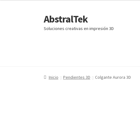
era:
es:
13,65 €.
9,99 €.
AbstralTek
Ir
Ir
a
al
Soluciones creativas en impresión 3D
la
contenido
navegación
Inicio
Inicio
Carrito
Carrito
Finalizar compra
Finalizar compra
Mi cuenta
Mi cuenta
Inicio
Pendientes 3D
Colgante Aurora 3D