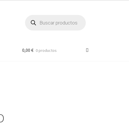
Búsqueda
de
productos
0,00
€
0 productos
D