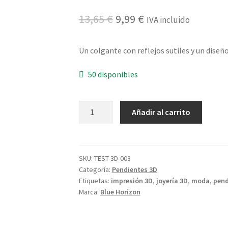
El
El
13,65
€
9,99
€
IVA incluido
precio
precio
Un colgante con reflejos sutiles y un diseño
original
actual
era:
es:
50 disponibles
13,65 €.
9,99 €.
Colgante
Añadir al carrito
Aurora
3D
cantidad
SKU:
TEST-3D-003
Categoría:
Pendientes 3D
Etiquetas:
impresión 3D
,
joyería 3D
,
moda
,
pend
Marca:
Blue Horizon