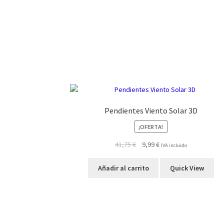
Pendientes Viento Solar 3D
¡OFERTA!
El
El
41,75
€
9,99
€
IVA incluido
precio
precio
original
actual
Añadir al carrito
Quick View
era:
es:
41,75 €.
9,99 €.