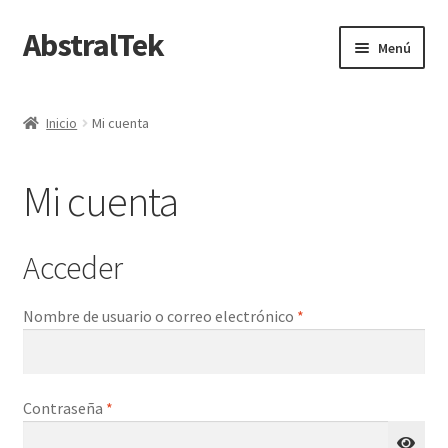
AbstralTek
Ir
Ir
Menú
a
al
la
contenido
Inicio
navegación
Inicio
Mi cuenta
Carrito
Mi cuenta
Finalizar compra
Mi cuenta
Acceder
Obligatorio
Nombre de usuario o correo electrónico
*
Obligatorio
Contraseña
*